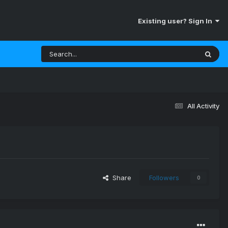
Existing user? Sign In
All Activity
Share
Followers
0