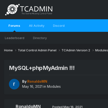
Forums
All Activity
Discord
Leaderboard
Directory
Home
Total Control Admin Panel
TCAdmin Version 2
Module
MySQL+phpMyAdmin !!!
By
RonaldoMN
May 16, 2021
in
Modules
RonaldoMN
Posted
May 16, 2021